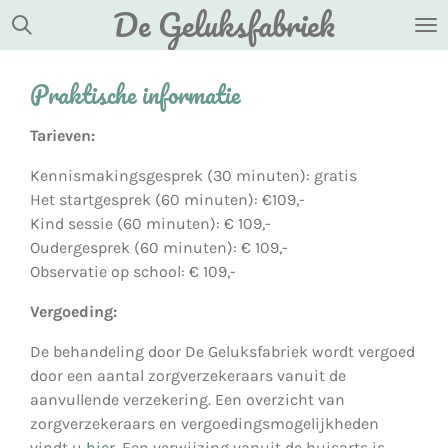
De Geluksfabriek
Ga
direct
naar
Praktische informatie
de
hoofdinhoud
Tarieven:
Kennismakingsgesprek (30 minuten): gratis
Het startgesprek (60 minuten): €109,-
Kind sessie (60 minuten): € 109,-
Oudergesprek (60 minuten): € 109,-
Observatie op school: € 109,-
Vergoeding:
De behandeling door De Geluksfabriek wordt vergoed
door een aantal zorgverzekeraars vanuit de
aanvullende verzekering. Een overzicht van
zorgverzekeraars en vergoedingsmogelijkheden
vindt u
hier
. Een verwijzing vanuit de huisarts is