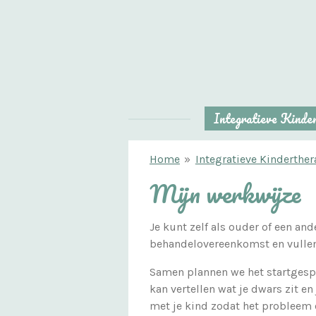
Ga
direct
naar
de
hoofdinhoud
Integratieve Kinde
Home
»
Integratieve Kinderther
Mijn werkwijze
Je kunt zelf als ouder of een an
behandelovereenkomst en vullen 
Samen plannen we het startgespre
kan vertellen wat je dwars zit en 
met je kind zodat het probleem e